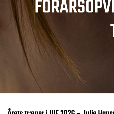
FORÅRSOPVI
Årets træner i UIF 2026 – Julie Hans