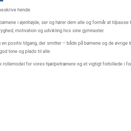
 beskrive hende:
rnene i øjenhøjde, ser og hører dem alle og formår at tilpasse 
tryghed, motivation og udvikling hos sine gymnaster.
og en positiv tilgang, der smitter – både på børnene og de øvrige 
god tone og plads til alle.
k rollemodel for vores hjælpetrænere og et vigtigt forbillede i fo