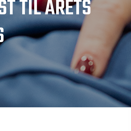
T TIL ÅRETS
6