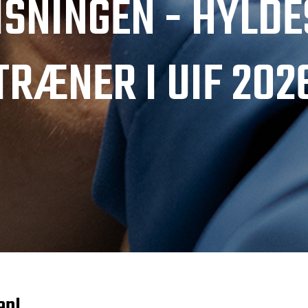
SNINGEN - HYLDES
TRÆNER I UIF 202
en!