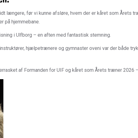
dt længere, før vi kunne afsløre, hvem der er kåret som Årets t
g er på hjemmebane.
sning i Ulfborg – en aften med fantastisk stemning.
 instruktører, hjælpetrænere og gymnaster oveni var der både tr
rrasket af Formanden for UIF og kåret som Årets træner 2026 –