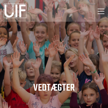
VEDTÆGTER