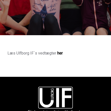
Læs Ulfborg IF´s vedtægter
her