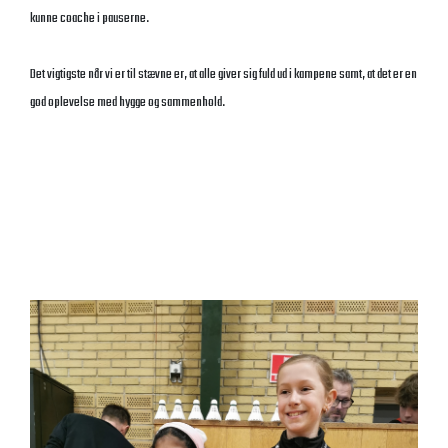
kunne coache i pauserne.
Det vigtigste når vi er til stævne er, at alle giver sig fuld ud i kampene samt, at det er en
god oplevelse med hygge og sammenhold.