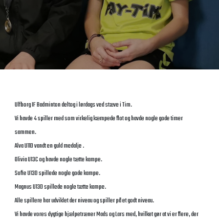
Ulfborg IF Badminton deltog i lørdags ved stæve i Tim.
Vi havde 4 spiller med som virkelig kæmpede flot og havde nogle gode timer
sammen.
Alva U11D vandt en guld medalje .
Olivia U13C og havde nogle tætte kampe.
Sofie U13D spillede nogle gode kampe.
Magnus U13D spillede nogle tætte kampe.
Alle spillere har udviklet der niveau og spiller på et godt niveau.
Vi havde vores dygtige hjælpetræner Mads og Lars med, hvilket gør at vi er flere, der